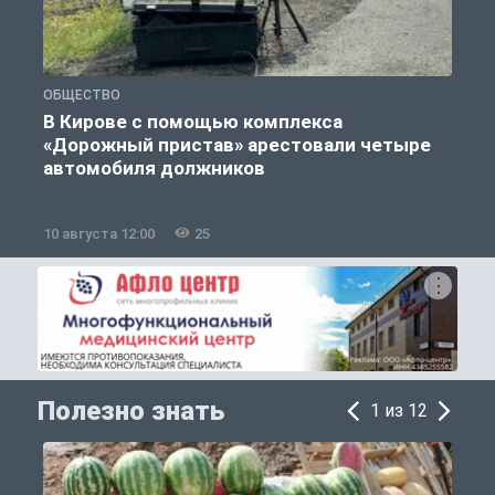
ОБЩЕСТВО
О
В Кирове с помощью комплекса
«Дорожный пристав» арестовали четыре
автомобиля должников
10 августа 12:00
25
1
Полезно знать
1 из 12