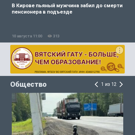
В Кирове пьяный мужчина забил до смерти
пенсионера в подъезде
10 августа 11:00
313
1
Общество
1 из 12