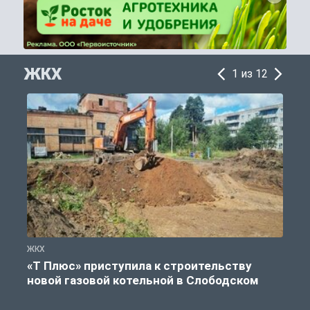
ЖКХ
1 из 12
ЖКХ
Ж
«Т Плюс» приступила к строительству
новой газовой котельной в Слободском