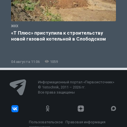
ЖКХ
Ж
«Т Плюс» приступила к строительству
новой газовой котельной в Слободском
04 августа 11:06
1059
0
Информационный портал «Первоисточник»
© 1istochnik, 2011 – 2026 гг.
Все права защищены
Пользовательское
Правовая информация