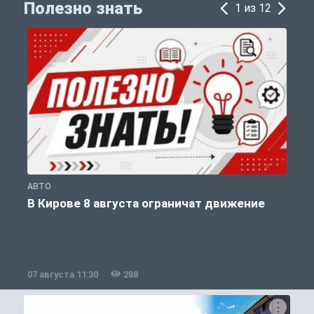
Полезно знать
1 из 12
АВТО
П
В Кирове 8 августа ограничат движение
07 августа 11:30
288
0