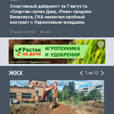
СПОРТ
С
Спортивный дайджест за 7 августа.
«Спартак» купил Даку, «Реал» продлил
Винисиуса, СКА заключил пробный
контракт с Ларионовым-младшим.
07 августа 09:47
403
0
ЖКХ
1 из 12