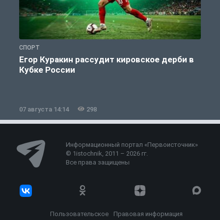
СПОРТ
С
Егор Куракин рассудит кировское дерби в
Кубке России
«
07 августа 14:14
298
0
Информационный портал «Первоисточник»
© 1istochnik, 2011 – 2026 гг.
Все права защищены
Пользовательское
Правовая информация