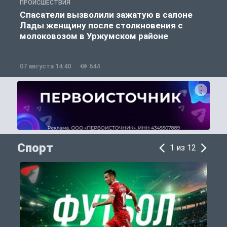
ПРОИСШЕСТВИЯ
П
Спасатели вызволили зажатую в салоне
Лады женщину после столкновения с
молоковозом в Уржумском районе
07 августа 14:40
644
0
Спорт
1 из 12