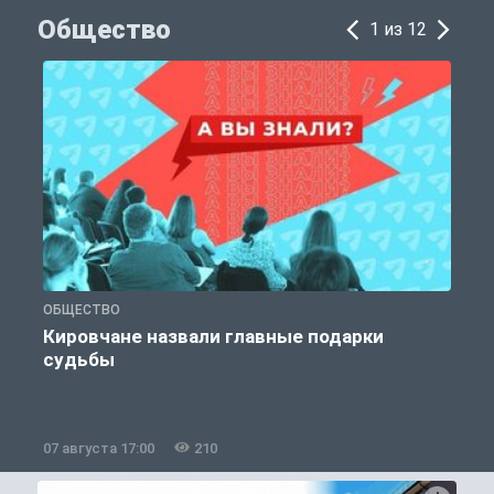
Общество
1 из 12
ОБЩЕСТВО
Э
Кировчане назвали главные подарки
судьбы
07 августа 17:00
210
0