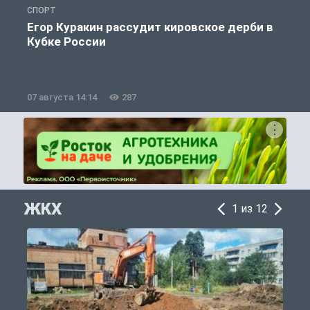
СПОРТ
С
Егор Куракин рассудит кировское дерби в
Кубке России
«
07 августа 14:14
287
0
ЖКХ
1 из 12