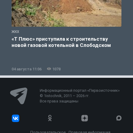
ЖКХ
Ж
«Т Плюс» приступила к строительству
новой газовой котельной в Слободском
04 августа 11:06
1078
0
Информационный портал «Первоисточник»
© 1istochnik, 2011 – 2026 гг.
Все права защищены
Пользовательское
Правовая информация