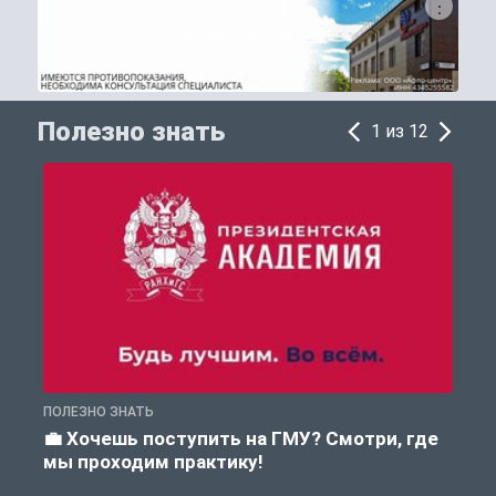
Полезно знать
1 из 12
ПОЛЕЗНО ЗНАТЬ
А
💼 Хочешь поступить на ГМУ? Смотри, где
мы проходим практику!