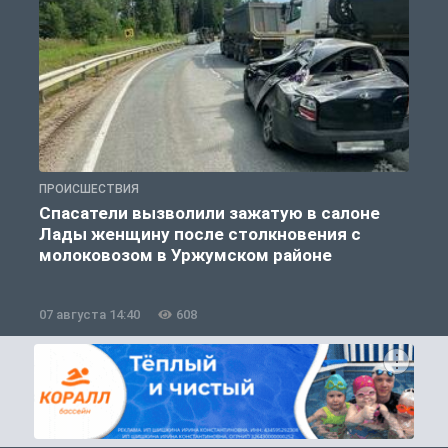
ПРОИСШЕСТВИЯ
П
Спасатели вызволили зажатую в салоне
Лады женщину после столкновения с
молоковозом в Уржумском районе
07 августа 14:40
608
0