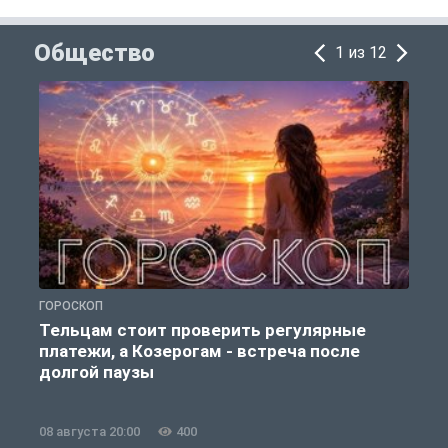
Общество
1 из 12
ГОРОСКОП
О
Тельцам стоит проверить регулярные
платежи, а Козерогам - встреча после
долгой паузы
08 августа 20:00
400
0