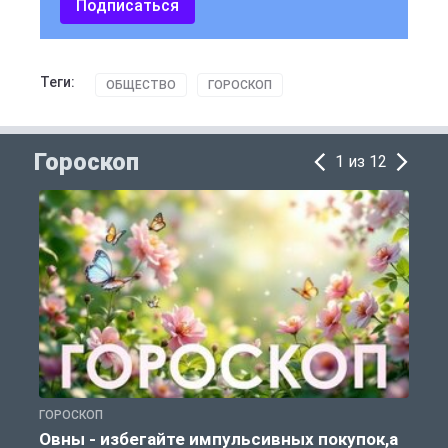
Подписаться
Теги:
ОБЩЕСТВО
ГОРОСКОП
Гороскоп
1 из 12
ГОРОСКОП
Г
Овны - избегайте импульсивных покупок,а