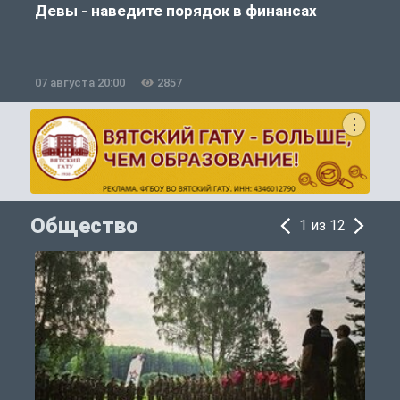
Девы - наведите порядок в финансах
07 августа 20:00
2857
0
Общество
1 из 12