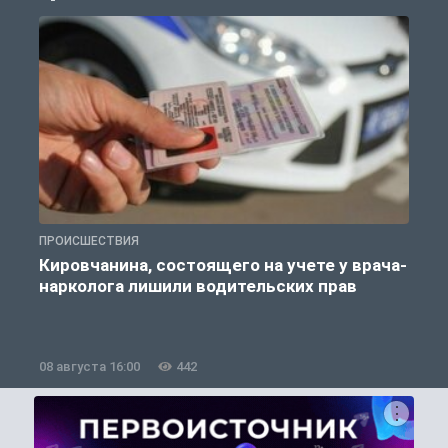
ПРОИСШЕСТВИЯ
П
Кировчанина, состоящего на учете у врача-
нарколога лишили водительских прав
08 августа 16:00
442
0