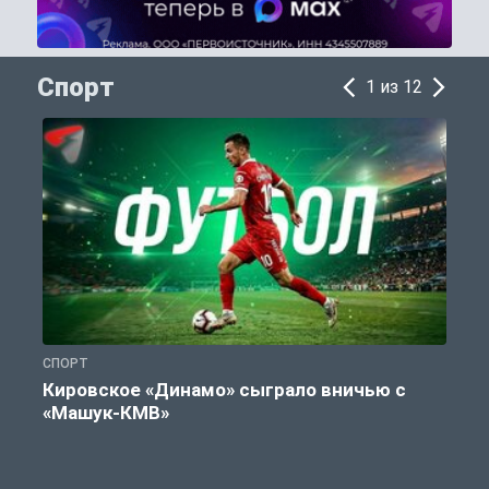
Спорт
1 из 12
СПОРТ
С
Кировское «Динамо» сыграло вничью с
«Машук-КМВ»
в