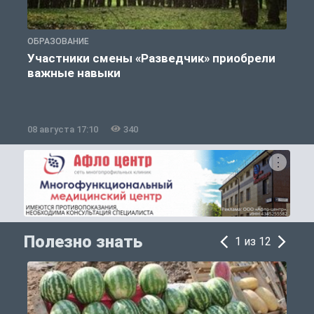
ОБРАЗОВАНИЕ
П
Участники смены «Разведчик» приобрели
К
важные навыки
08 августа 17:10
340
0
Полезно знать
1 из 12