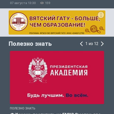
07 августа 13:30
159
0
Полезно знать
1 из 12
ПОЛЕЗНО ЗНАТЬ
А