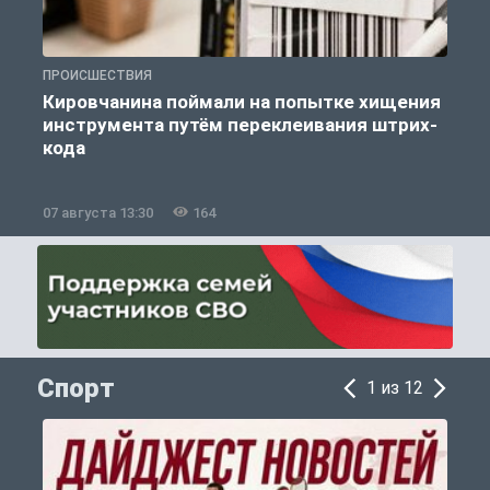
ПРОИСШЕСТВИЯ
П
Кировчанина поймали на попытке хищения
инструмента путём переклеивания штрих-
кода
07 августа 13:30
164
0
Спорт
1 из 12