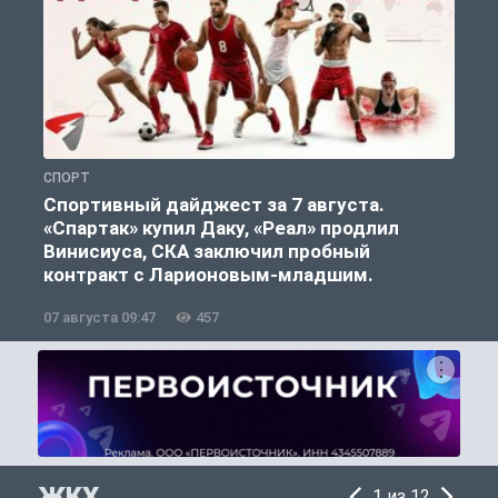
СПОРТ
С
Спортивный дайджест за 7 августа.
«Спартак» купил Даку, «Реал» продлил
Винисиуса, СКА заключил пробный
контракт с Ларионовым-младшим.
07 августа 09:47
457
0
ЖКХ
1 из 12