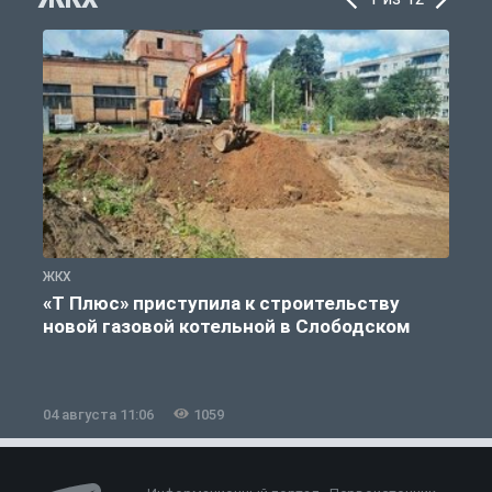
ЖКХ
Ж
«Т Плюс» приступила к строительству
новой газовой котельной в Слободском
04 августа 11:06
1059
0