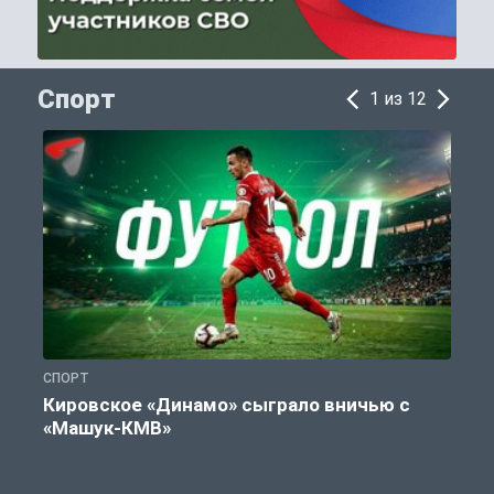
Спорт
1 из 12
СПОРТ
С
Кировское «Динамо» сыграло вничью с
«Машук-КМВ»
в