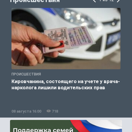
ПРОИСШЕСТВИЯ
П
Кировчанина, состоящего на учете у врача-
нарколога лишили водительских прав
08 августа 16:00
718
0