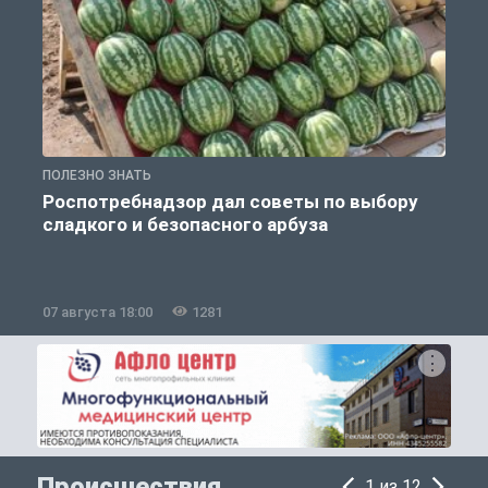
ПОЛЕЗНО ЗНАТЬ
П
Роспотребнадзор дал советы по выбору
сладкого и безопасного арбуза
07 августа 18:00
1281
0
Происшествия
1 из 12