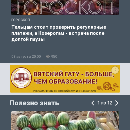
ГОРОСКОП
О
Тельцам стоит проверить регулярные
платежи, а Козерогам - встреча после
долгой паузы
08 августа 20:00
950
0
Полезно знать
1 из 12