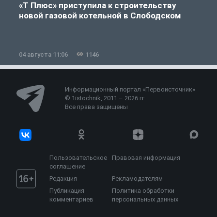
«Т Плюс» приступила к строительству
новой газовой котельной в Слободском
04 августа 11:06
1146
0
Информационный портал «Первоисточник»
© 1istochnik, 2011 – 2026 гг.
Все права защищены
Пользовательское
Правовая информация
соглашение
Редакция
Рекламодателям
Публикация
Политика обработки
комментариев
персональных данных