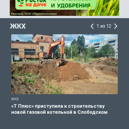
ЖКХ
1 из 12
ЖКХ
Ж
«Т Плюс» приступила к строительству
новой газовой котельной в Слободском