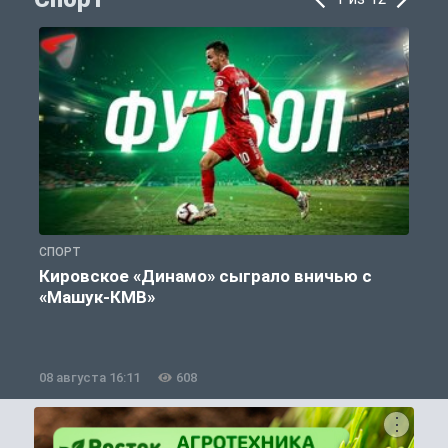
СПОРТ
С
Кировское «Динамо» сыграло вничью с
«Машук-КМВ»
в
08 августа 16:11
608
0