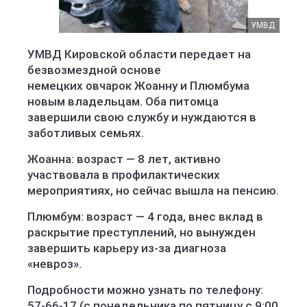
УМВД по Кировской области
УМВД
УМВД Кировской области передает на
безвозмездной основе
немецких овчарок Жоанну и Плюмбума
новым владельцам. Оба питомца
завершили свою службу и нуждаются в
заботливых семьях.
Жоанна: возраст — 8 лет, активно
участвовала в профилактических
мероприятиях, но сейчас вышла на пенсию.
Плюмбум: возраст — 4 года, внес вклад в
раскрытие преступлений, но вынужден
завершить карьеру из-за диагноза
«невроз».
Подробности можно узнать по телефону:
57-66-17 (с понедельника по пятницу с 9:00