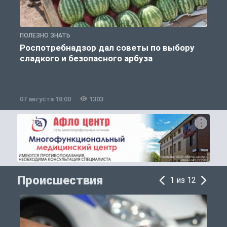
ПОЛЕЗНО ЗНАТЬ
П
Роспотребнадзор дал советы по выбору
сладкого и безопасного арбуза
07 августа 18:00
1303
0
Происшествия
1 из 12