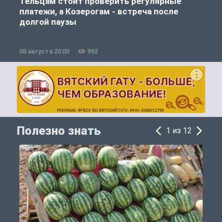
Тельцам стоит проверить регулярные
платежи, а Козерогам - встреча после
долгой паузы
08 августа 20:00
992
0
Полезно знать
1 из 12