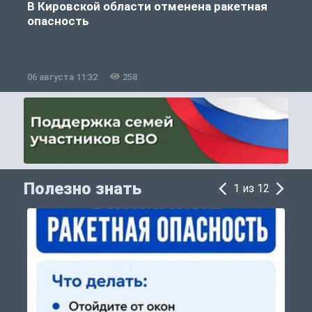
В Кировской области отменена ракетная
опасность
06 августа 11:32
258
0
Полезно знать
1 из 12