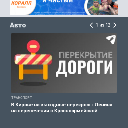
Авто
1 из 12
ТРАНСПОРТ
А
В Кирове на выходные перекроют Ленина
на пересечении с Красноармейской