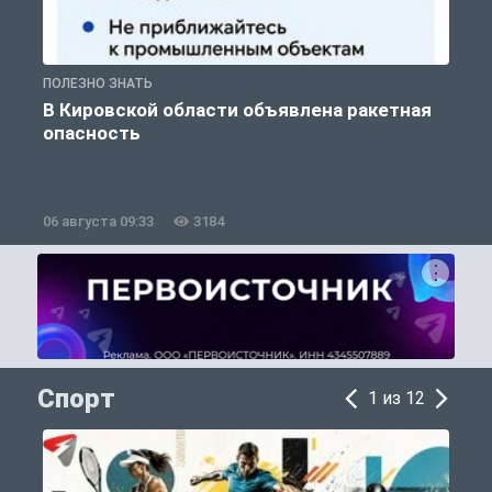
ПОЛЕЗНО ЗНАТЬ
Т
В Кировской области объявлена ракетная
опасность
06 августа 09:33
3184
0
Спорт
1 из 12