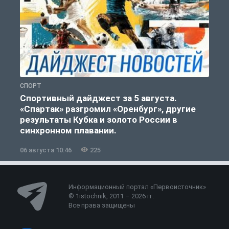
СПОРТ
С
Спортивный дайджест за 5 августа.
«Спартак» разгромил «Оренбург», другие
результаты Кубка и золото России в
синхронном плавании.
06 августа 10:46
225
0
Информационный портал «Первоисточник»
© 1istochnik, 2011 – 2026 гг.
Все права защищены