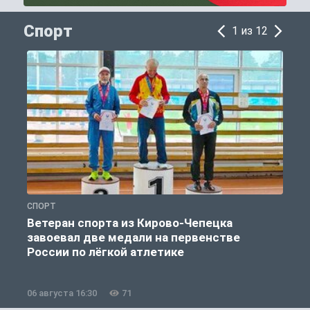
Спорт
1 из 12
СПОРТ
С
Ветеран спорта из Кирово-Чепецка
завоевал две медали на первенстве
России по лёгкой атлетике
06 августа 16:30
71
0