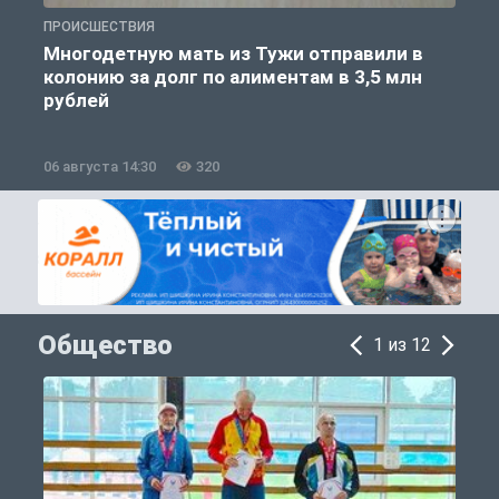
ПРОИСШЕСТВИЯ
П
Многодетную мать из Тужи отправили в
колонию за долг по алиментам в 3,5 млн
рублей
06 августа 14:30
320
0
Общество
1 из 12