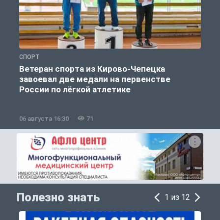
СПОРТ
О
Ветеран спорта из Кирово-Чепецка
завоевал две медали на первенстве
России по лёгкой атлетике
06 августа 16:30
71
0
Полезно знать
1 из 12