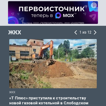
ЖКХ
1 из 12
ЖКХ
Ж
«Т Плюс» приступила к строительству
новой газовой котельной в Слободском