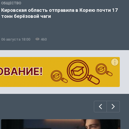
ОБЩЕСТВО
О
Кировская область отправила в Корею почти 17
Д
тонн берёзовой чаги
г
06 августа 18:00
460
0