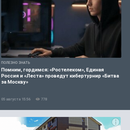
ПОЛЕЗНО ЗНАТЬ
П
Помним, гордимся: «Ростелеком», Единая
А
Россия и «Леста» проведут кибертурнир «Битва
о
за Москву»
05 августа 15:56
778
0