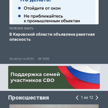
ПОЛЕЗНО ЗНАТЬ
Т
В Кировской области объявлена ракетная
опасность
06 августа 09:33
3990
0
Происшествия
1 из 12