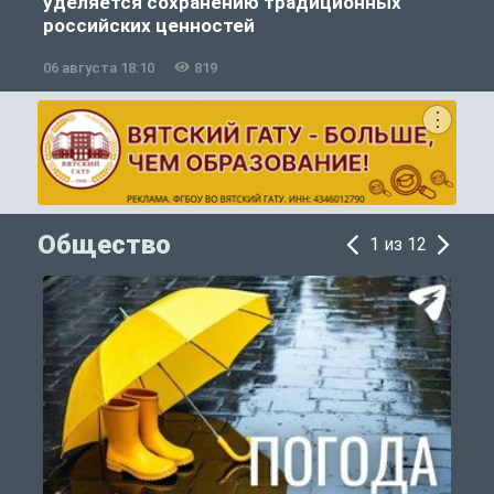
уделяется сохранению традиционных
российских ценностей
06 августа 18:10
819
0
Общество
1 из 12