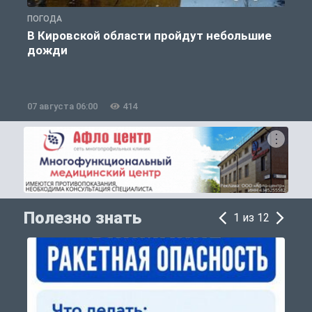
ПОГОДА
Г
В Кировской области пройдут небольшие
дожди
07 августа 06:00
414
0
Полезно знать
1 из 12