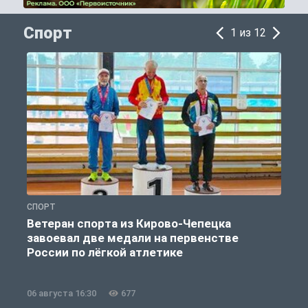
Спорт
1 из 12
СПОРТ
С
Ветеран спорта из Кирово-Чепецка
завоевал две медали на первенстве
России по лёгкой атлетике
06 августа 16:30
677
0