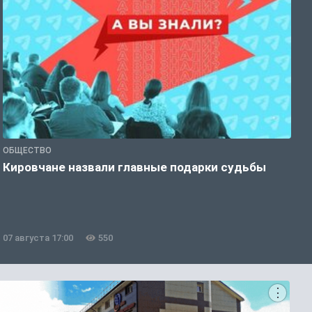
ОБЩЕСТВО
Э
Кировчане назвали главные подарки судьбы
В
о
07 августа 17:00
550
0