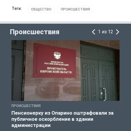
Теги:
ОБЩЕСТВО
ПРОИСШЕСТВИЯ
Происшествия
1 из 12
ПРОИСШЕСТВИЯ
П
Пенсионерку из Опарино оштрафовали за
публичное оскорбление в здании
администрации