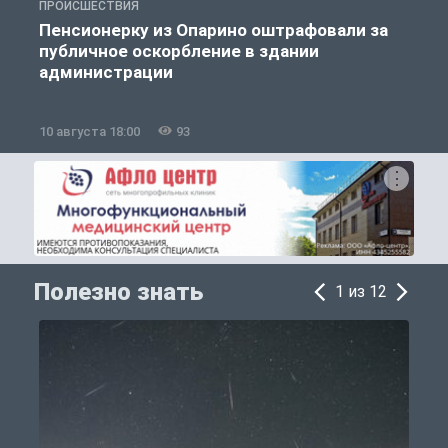
ПРОИСШЕСТВИЯ
Г
Пенсионерку из Опарино оштрафовали за
публичное оскорбление в здании
администрации
10 августа 18:00
93
1
Полезно знать
1 из 12