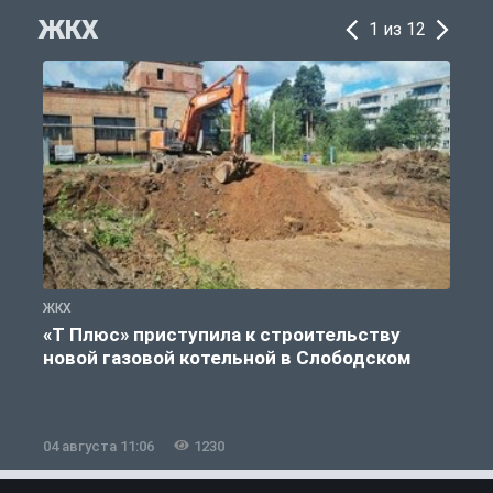
ЖКХ
1 из 12
ЖКХ
Ж
«Т Плюс» приступила к строительству
новой газовой котельной в Слободском
04 августа 11:06
1230
0