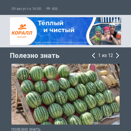
09 августа 16:00
406
0
Полезно знать
1 из 12
ПОЛЕЗНО ЗНАТЬ
П