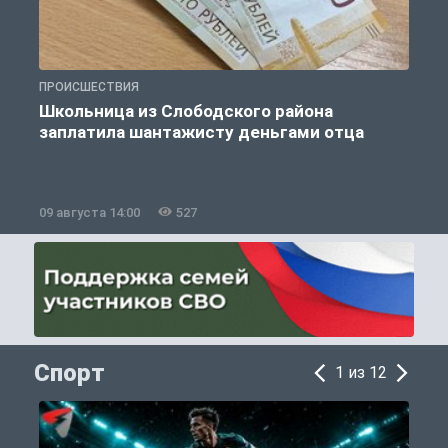
ПРОИСШЕСТВИЯ
П
Школьница из Слободского района
К
заплатила шантажисту деньгами отца
09 августа 14:00
527
0
Спорт
1 из 12