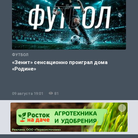
ФУТБОЛ
С
«Зенит» сенсационно проиграл дома
«Родине»
09 августа 19:01
81
0