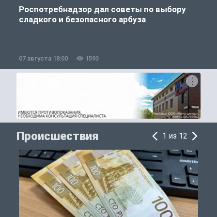
Роспотребнадзор дал советы по выбору
сладкого и безопасного арбуза
07 августа 18:00
1593
0
Происшествия
1 из 12