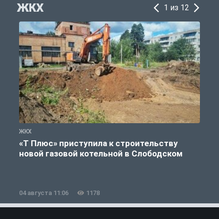
ЖКХ
1 из 12
ЖКХ
Ж
«Т Плюс» приступила к строительству
новой газовой котельной в Слободском
04 августа 11:06
1178
0