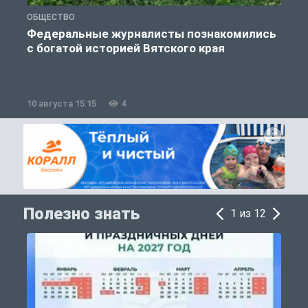
ОБЩЕСТВО
Б
Федеральные журналисты познакомились
с богатой историей Вятского края
о
10 августа 15:15
4
1
Полезно знать
1 из 12