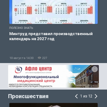
ПОЛЕЗНО ЗНАТЬ
П
Минтруд представил производственный
календарь на 2027 год
10 августа 14:30
227
1
Происшествия
1 из 12