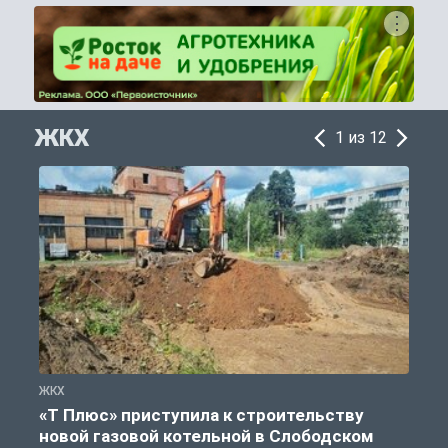
ЖКХ
1 из 12
ЖКХ
Ж
«Т Плюс» приступила к строительству
новой газовой котельной в Слободском