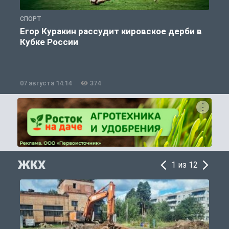
СПОРТ
С
Егор Куракин рассудит кировское дерби в
Кубке России
«
07 августа 14:14
374
0
ЖКХ
1 из 12