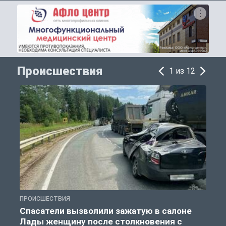
Происшествия
1 из 12
ПРОИСШЕСТВИЯ
П
Спасатели вызволили зажатую в салоне
Лады женщину после столкновения с