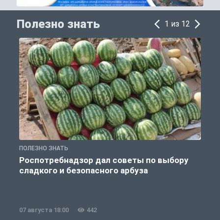
Полезно знать
1 из 12
ПОЛЕЗНО ЗНАТЬ
П
Роспотребнадзор дал советы по выбору
сладкого и безопасного арбуза
07 августа 18:00
442
0