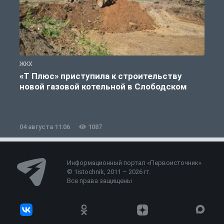
ЖКХ
Ж
«Т Плюс» приступила к строительству
новой газовой котельной в Слободском
04 августа 11:06
1087
0
Информационный портал «Первоисточник»
© 1istochnik, 2011 – 2026 гг.
Все права защищены