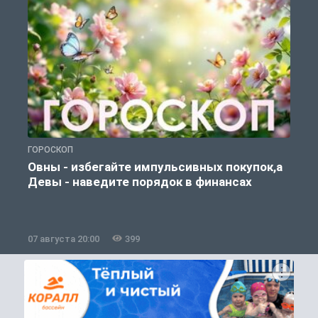
ГОРОСКОП
П
Овны - избегайте импульсивных покупок,а
Девы - наведите порядок в финансах
07 августа 20:00
399
0