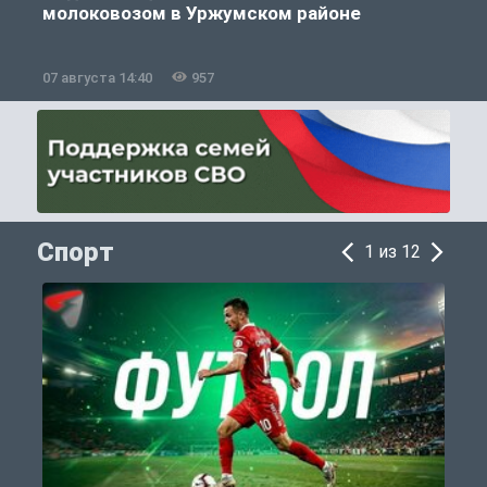
молоковозом в Уржумском районе
07 августа 14:40
957
0
Спорт
1 из 12