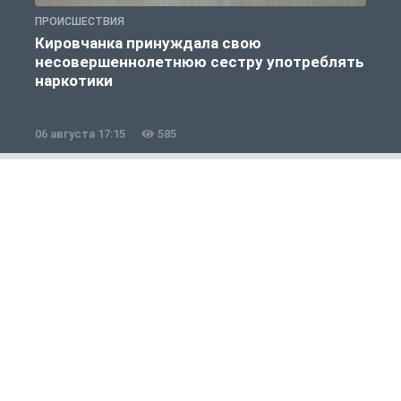
ПРОИСШЕСТВИЯ
П
Кировчанка принуждала свою
несовершеннолетнюю сестру употреблять
к
наркотики
06 августа 17:15
585
0
Общество
1 из 12