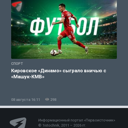
СПОРТ
С
Кировское «Динамо» сыграло вничью с
«Машук-КМВ»
в
08 августа 16:11
298
0
Информационный портал «Первоисточник»
© 1istochnik, 2011 – 2026 гг.