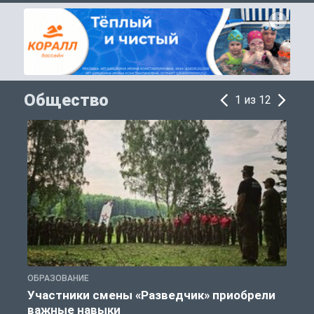
Общество
1 из 12
ОБРАЗОВАНИЕ
П
Участники смены «Разведчик» приобрели
К
важные навыки