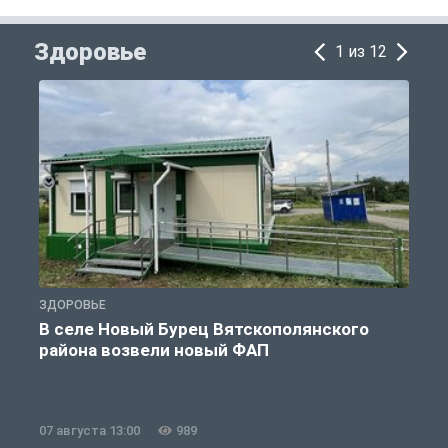
Здоровье
1 из 12
ЗДОРОВЬЕ
З
В селе Новый Бурец Вятскополянского
района возвели новый ФАП
07 августа 13:00
989
0