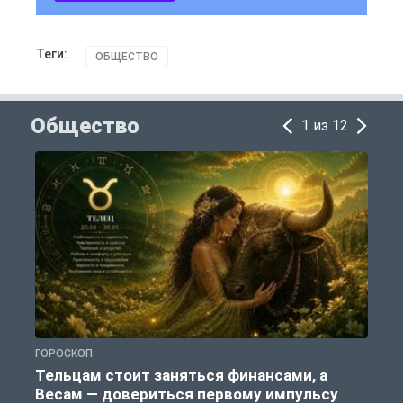
Теги:
ОБЩЕСТВО
Общество
1 из 12
ГОРОСКОП
П
Тельцам стоит заняться финансами, а
Весам — довериться первому импульсу