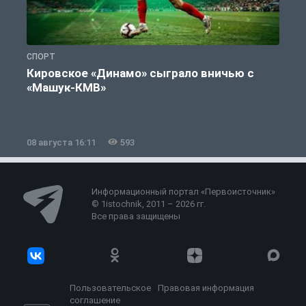
СПОРТ
С
Кировское «Динамо» сыграло вничью с
«Машук-КМВ»
в
08 августа 16:11
593
0
Информационный портал «Первоисточник»
© 1istochnik, 2011 – 2026 гг.
Все права защищены
Пользовательское
Правовая информация
соглашение