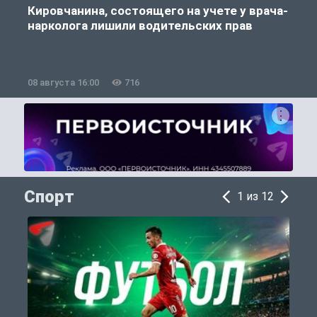
Кировчанина, состоящего на учете у врача-
нарколога лишили водительских прав
08 августа 16:00
716
0
Спорт
1 из 12