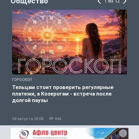
Общество
1 из 12
ГОРОСКОП
О
Тельцам стоит проверить регулярные
платежи, а Козерогам - встреча после
долгой паузы
08 августа 20:00
944
0