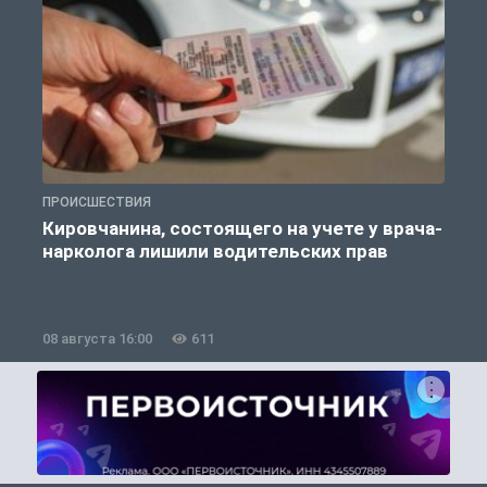
ПРОИСШЕСТВИЯ
П
Кировчанина, состоящего на учете у врача-
нарколога лишили водительских прав
08 августа 16:00
611
0