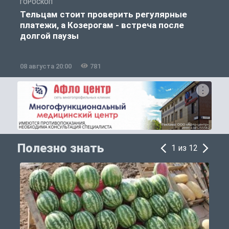
ГОРОСКОП
О
Тельцам стоит проверить регулярные
платежи, а Козерогам - встреча после
долгой паузы
08 августа 20:00
781
0
Полезно знать
1 из 12