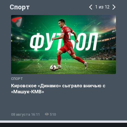
Спорт
1 из 12
СПОРТ
С
Кировское «Динамо» сыграло вничью с
«Машук-КМВ»
в
08 августа 16:11
510
0