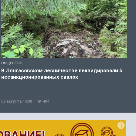
ОБЩЕСТВО
О
В Лянгасовском лесничестве ликвидировали 5
Т
несанкционированных свалок
п
08 августа 14:00
494
0