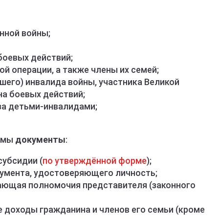
нной войны;
боевых действий;
й операции, а также члены их семей;
шего) инвалида войны, участника Великой
на боевых действий;
за детьми-инвалидами;
димы
документы
:
субсидии (
по утверждённой форме
);
кумента, удостоверяющего личность;
ающая полномочия представителя (законного
доходы гражданина и членов его семьи (кроме