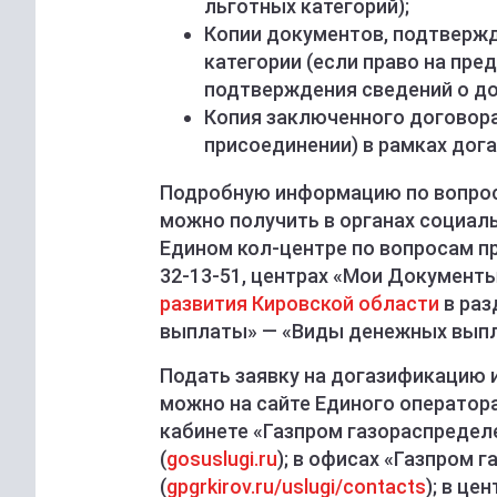
льготных категорий);
Копии документов, подтверж
категории (если право на пр
подтверждения сведений о до
Копия заключенного договора
присоединении) в рамках дог
Подробную информацию по вопрос
можно получить в органах социал
Едином кол-центре по вопросам п
32-13-51, центрах «Мои Документ
развития Кировской области
в раз
выплаты» — «Виды денежных выпл
Подать заявку на догазификацию 
можно на сайте Единого оператора
кабинете «Газпром газораспределе
(
gosuslugi.ru
); в офисах «Газпром 
(
gpgrkirov.ru/uslugi/contacts
); в ц