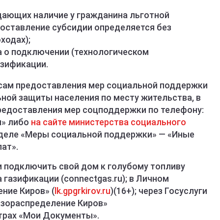
дающих наличие у гражданина льготной
едоставление субсидии определяется без
ходах);
 о подключении (технологическом
азификации.
ам предоставления мер социальной поддержки
ьной защиты населения по месту жительства, в
редоставления мер соцподдержки по телефону:
ы» либо
на сайте министерства социального
деле «Меры социальной поддержки» — «Иные
ат».
и подключить свой дом к голубому топливу
 газификации (connectgas.ru); в Личном
ние Киров» (
lk.gpgrkirov.ru
)(16+); через Госуслуги
газораспределение Киров»
ентрах «Мои Документы».