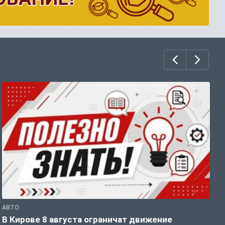
АВТО
П
В Кирове 8 августа ограничат движение
В