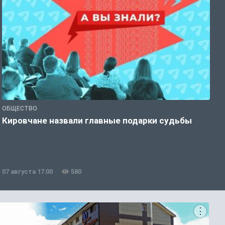
ОБЩЕСТВО
Э
Кировчане назвали главные подарки судьбы
В
о
07 августа 17:00
580
0