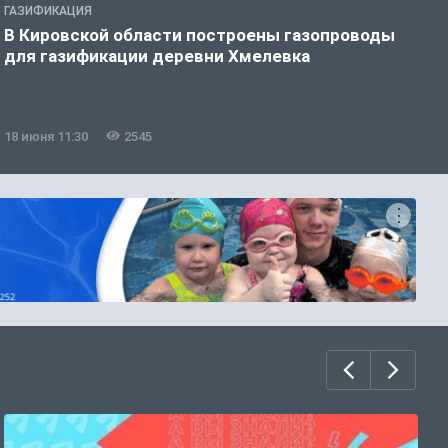
ГАЗИФИКАЦИЯ
Г
В Кировской области построены газопроводы
В
для газификации деревни Хмелевка
18 июня 11:30
2545
1