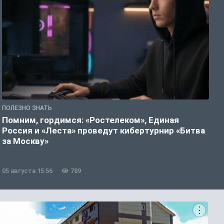
ПОЛЕЗНО ЗНАТЬ
П
Помним, гордимся: «Ростелеком», Единая
А
Россия и «Леста» проведут кибертурнир «Битва
о
за Москву»
05 августа 15:56
789
0