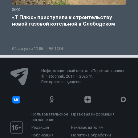
ЖКХ
Ж
«Т Плюс» приступила к строительству
новой газовой котельной в Слободском
04 августа 11:06
1234
0
Информационный портал «Первоисточник»
© 1istochnik, 2011 – 2026 гг.
Все права защищены
Пользовательское
Правовая информация
соглашение
Редакция
Рекламодателям
Публикация
Политика обработки