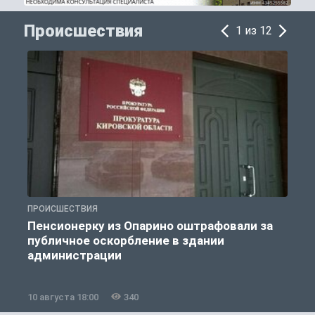
Происшествия
1 из 12
ПРОИСШЕСТВИЯ
П
Пенсионерку из Опарино оштрафовали за
публичное оскорбление в здании
администрации
10 августа 18:00
340
1