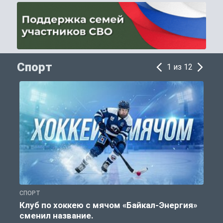
Спорт
1 из 12
СПОРТ
С
Клуб по хоккею с мячом «Байкал-Энергия»
сменил название.