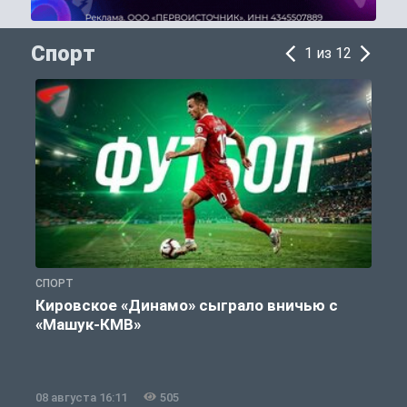
Спорт
1 из 12
СПОРТ
С
Кировское «Динамо» сыграло вничью с
«Машук-КМВ»
в
08 августа 16:11
505
0