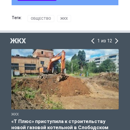
Теги:
ОБЩЕСТВО
ЖКХ
ЖКХ
1 из 12
ЖКХ
Ж
«Т Плюс» приступила к строительству
новой газовой котельной в Слободском