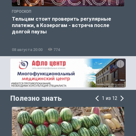
ГОРОСКОП
О
Тельцам стоит проверить регулярные
платежи, а Козерогам - встреча после
долгой паузы
08 августа 20:00
774
0
Полезно знать
1 из 12