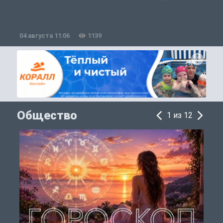
04 августа 11:06
1139
0
Общество
1 из 12