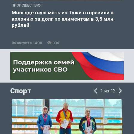
ПРОИСШЕСТВИЯ
П
Многодетную мать из Тужи отправили в
колонию за долг по алиментам в 3,5 млн
рублей
06 августа 14:30
336
0
Спорт
1 из 12