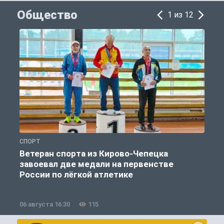
Общество
1 из 12
СПОРТ
О
Ветеран спорта из Кирово-Чепецка
завоевал две медали на первенстве
России по лёгкой атлетике
06 августа 16:30
115
0