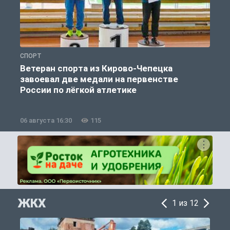
СПОРТ
С
Ветеран спорта из Кирово-Чепецка
завоевал две медали на первенстве
России по лёгкой атлетике
06 августа 16:30
115
0
ЖКХ
1 из 12