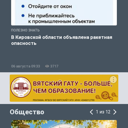
ПОЛЕЗНО ЗНАТЬ
Т
В Кировской области объявлена ракетная
опасность
06 августа 09:33
3717
0
Общество
1 из 12