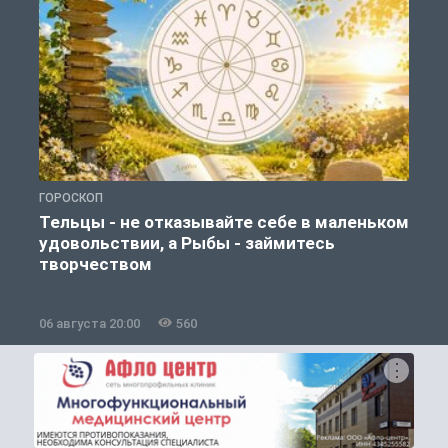
ГОРОСКОП
О
Тельцы - не отказывайте себе в маленьком
удовольствии, а Рыбы - займитесь
творчеством
06 августа 20:00
560
0