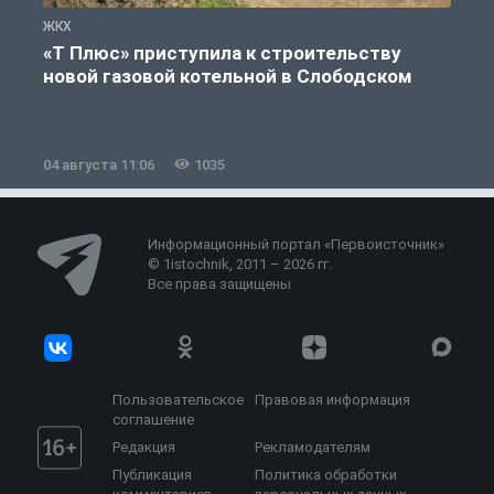
ЖКХ
Ж
«Т Плюс» приступила к строительству
новой газовой котельной в Слободском
04 августа 11:06
1035
0
Информационный портал «Первоисточник»
© 1istochnik, 2011 – 2026 гг.
Все права защищены
Пользовательское
Правовая информация
соглашение
Редакция
Рекламодателям
Публикация
Политика обработки