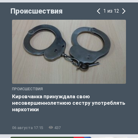
Происшествия
1 из 12
ПРОИСШЕСТВИЯ
П
Кировчанка принуждала свою
несовершеннолетнюю сестру употреблять
к
наркотики
06 августа 17:15
437
0