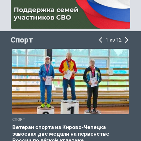
Спорт
1 из 12
СПОРТ
С
Ветеран спорта из Кирово-Чепецка
завоевал две медали на первенстве
России по лёгкой атлетике