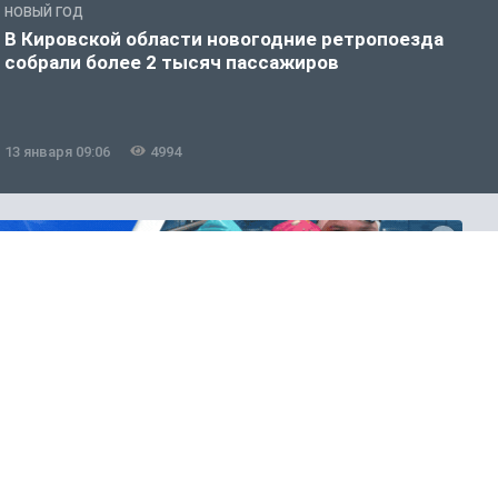
НОВЫЙ ГОД
Н
В Кировской области новогодние ретропоезда
П
собрали более 2 тысяч пассажиров
н
13 января 09:06
4994
1