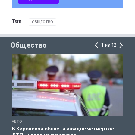
Теги:
ОБЩЕСТВО
Общество
1 из 12
АВТО
О
В Кировской области каждое четвертое