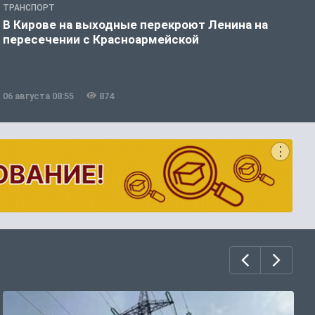
ТРАНСПОРТ
П
В Кирове на выходные перекроют Ленина на
П
пересечении с Красноармейской
Р
з
06 августа 08:55
874
0