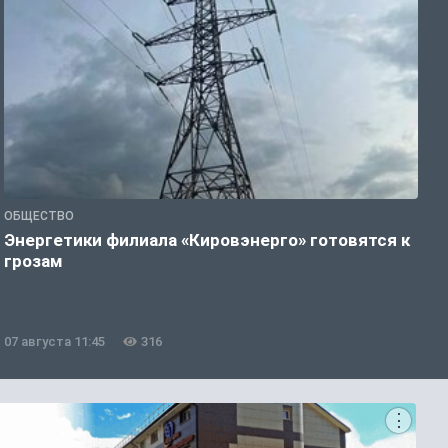
ОБЩЕСТВО
А
Энергетики филиала «Кировэнерго» готовятся к
В
грозам
07 августа 11:45
316
0