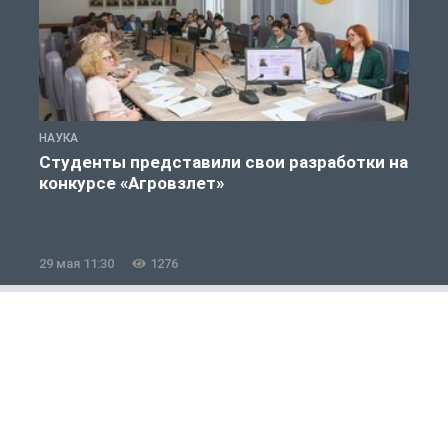
НАУКА
Н
Студенты представили свои разработки на
конкурсе «Агровзлет»
29 мая 11:30
1276
2
Общество
1 из 12