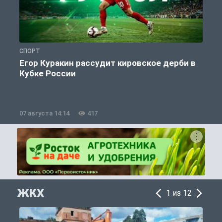
СПОРТ
С
Егор Куракин рассудит кировское дерби в
Кубке России
«
07 августа 14:14
417
0
ЖКХ
1 из 12