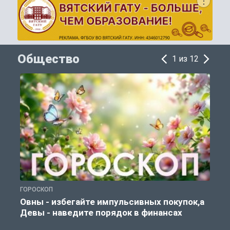
Общество
1 из 12
ГОРОСКОП
П
Овны - избегайте импульсивных покупок,а
Девы - наведите порядок в финансах