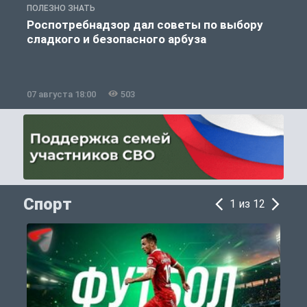
ПОЛЕЗНО ЗНАТЬ
П
Роспотребнадзор дал советы по выбору
сладкого и безопасного арбуза
07 августа 18:00
503
0
Спорт
1 из 12