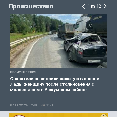
Происшествия
1 из 12
ПРОИСШЕСТВИЯ
П
Спасатели вызволили зажатую в салоне
Лады женщину после столкновения с
молоковозом в Уржумском районе
07 августа 14:40
1121
0