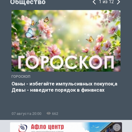
Общество
1 из 12
ГОРОСКОП
П
Овны - избегайте импульсивных покупок,а
Девы - наведите порядок в финансах
07 августа 20:00
662
0