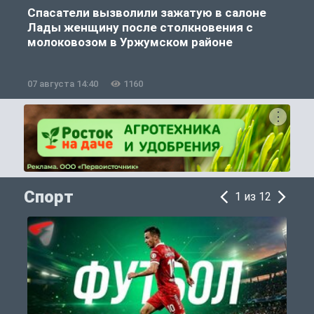
Спасатели вызволили зажатую в салоне
Лады женщину после столкновения с
молоковозом в Уржумском районе
07 августа 14:40
1160
0
Спорт
1 из 12