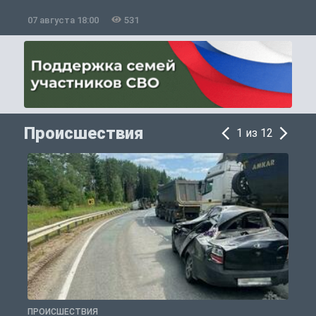
07 августа 18:00
531
0
Происшествия
1 из 12
ПРОИСШЕСТВИЯ
П