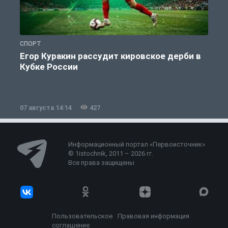
СПОРТ
С
Егор Куракин рассудит кировское дерби в
Кубке России
«
07 августа 14:14
427
0
Информационный портал «Первоисточник»
© 1istochnik, 2011 – 2026 гг.
Все права защищены
Пользовательское
Правовая информация
соглашение