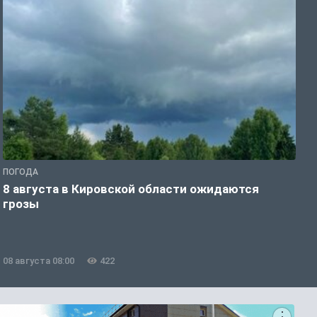
ПОГОДА
Г
8 августа в Кировской области ожидаются
О
грозы
-
08 августа 08:00
422
0