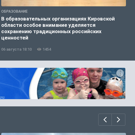
ОБРАЗОВАНИЕ
О
В образовательных организациях Кировской
В
области особое внимание уделяется
с
сохранению традиционных российских
ценностей
06 августа 18:10
1454
0