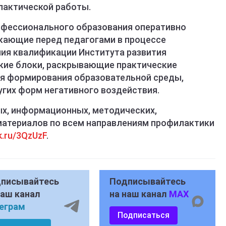
актической работы.
офессионального образования оперативно
икающие перед педагогами в процессе
ия квалификации Института развития
кие блоки, раскрывающие практические
ля формирования образовательной среды,
угих форм негативного воздействия.
х, информационных, методических,
материалов по всем направлениям профилактики
ck.ru/3QzUzF
.
писывайтесь
Подписывайтесь
наш канал
на наш канал
MAX
еграм
Подписаться