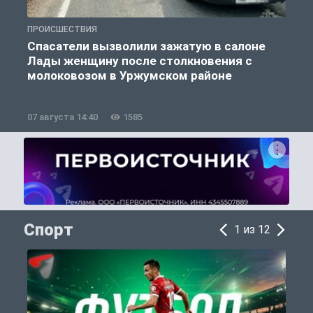
ПРОИСШЕСТВИЯ
П
Спасатели вызволили зажатую в салоне
Лады женщину после столкновения с
молоковозом в Уржумском районе
07 августа 14:40
1585
0
Спорт
1 из 12