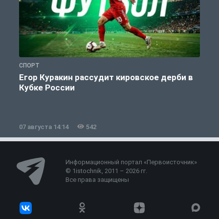
СПОРТ
С
Егор Куракин рассудит кировское дерби в
Кубке России
«
07 августа 14:14
542
0
Информационный портал «Первоисточник»
© 1istochnik, 2011 – 2026 гг.
Все права защищены