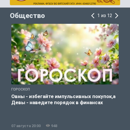
Общество
1 из 12
ГОРОСКОП
П
Овны - избегайте импульсивных покупок,а
Девы - наведите порядок в финансах
07 августа 20:00
948
0