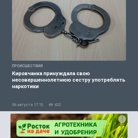
ПРОИСШЕСТВИЯ
П
Кировчанка принуждала свою
несовершеннолетнюю сестру употреблять
к
наркотики
06 августа 17:15
432
0