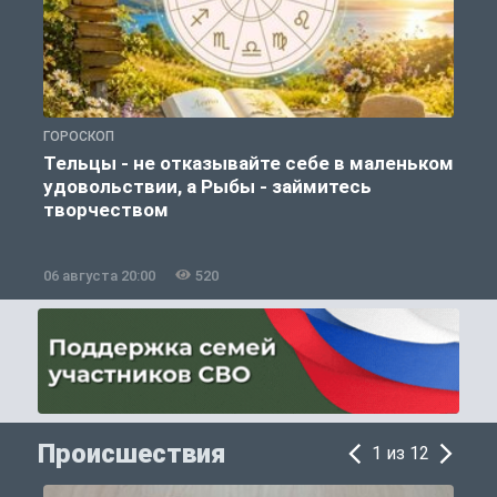
ГОРОСКОП
О
Тельцы - не отказывайте себе в маленьком
удовольствии, а Рыбы - займитесь
творчеством
06 августа 20:00
520
0
Происшествия
1 из 12