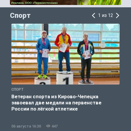
Спорт
1 из 12
СПОРТ
С
Ветеран спорта из Кирово-Чепецка
завоевал две медали на первенстве
России по лёгкой атлетике
06 августа 16:30
447
0