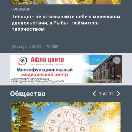
ГОРОСКОП
Г
Тельцы - не отказывайте себе в маленьком
удовольствии, а Рыбы - займитесь
творчеством
06 августа 20:00
520
0
Общество
1 из 12