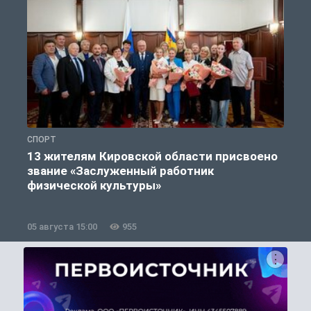
СПОРТ
С
13 жителям Кировской области присвоено
звание «Заслуженный работник
физической культуры»
05 августа 15:00
955
0