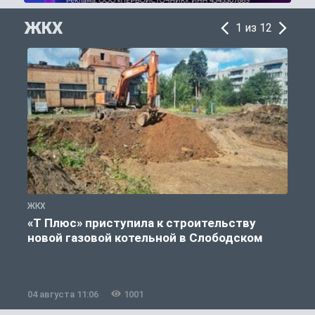
ЖКХ
1 из 12
ЖКХ
Ж
«Т Плюс» приступила к строительству
новой газовой котельной в Слободском
04 августа 11:06
1001
0