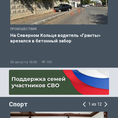
ПРОИСШЕСТВИЯ
П
На Северном Кольце водитель «Гранты»
врезался в бетонный забор
05 августа 18:00
755
0
Спорт
1 из 12