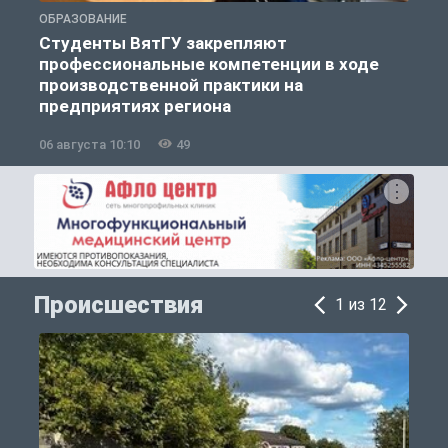
ОБРАЗОВАНИЕ
О
Студенты ВятГУ закрепляют
профессиональные компетенции в ходе
производственной практики на
предприятиях региона
06 августа 10:10
49
0
Происшествия
1 из 12