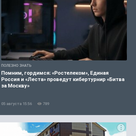
ПОЛЕЗНО ЗНАТЬ
П
Помним, гордимся: «Ростелеком», Единая
А
Россия и «Леста» проведут кибертурнир «Битва
о
за Москву»
05 августа 15:56
789
0