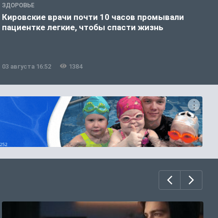
ЗДОРОВЬЕ
З
Кировские врачи почти 10 часов промывали
В
пациентке легкие, чтобы спасти жизнь
о
ц
03 августа 16:52
1384
0