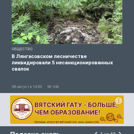
ОБЩЕСТВО
О
В Лянгасовском лесничестве
ликвидировали 5 несанкционированных
свалок
08 августа 14:00
346
0