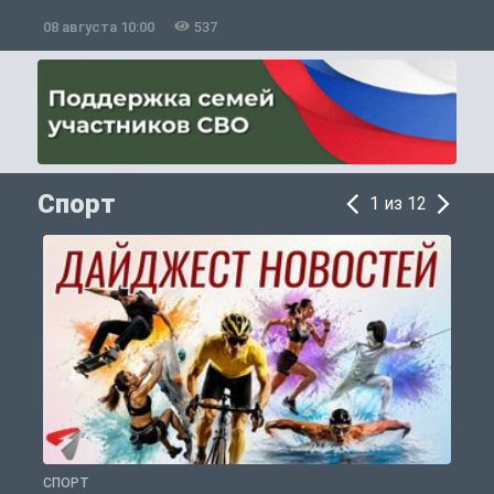
08 августа 10:00
537
0
Спорт
1 из 12
СПОРТ
С