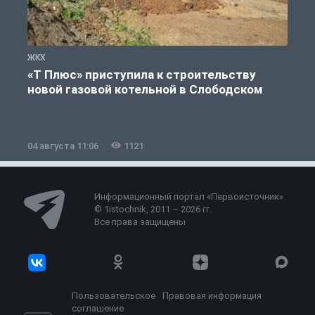
ЖКХ
Ж
«Т Плюс» приступила к строительству
новой газовой котельной в Слободском
04 августа 11:06
1121
0
Информационный портал «Первоисточник»
© 1istochnik, 2011 – 2026 гг.
Все права защищены
Пользовательское
Правовая информация
соглашение