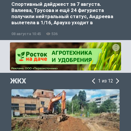
Спортивный дайджест за 7 августа.
Валиева, Трусова и ещё 24 фигуриста
получили нейтральный статус, Андреева
вылетела в 1/16, Араухо уходит в
«Ливерпуль»
08 августа 10:45
536
0
ЖКХ
1 из 12