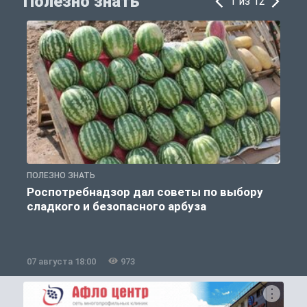
Полезно знать
1 из 12
ПОЛЕЗНО ЗНАТЬ
П
Роспотребнадзор дал советы по выбору
сладкого и безопасного арбуза
07 августа 18:00
973
0