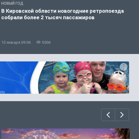
НОВЫЙ ГОД
Н
В Кировской области новогодние ретропоезда
П
собрали более 2 тысяч пассажиров
н
13 января 09:06
5006
1