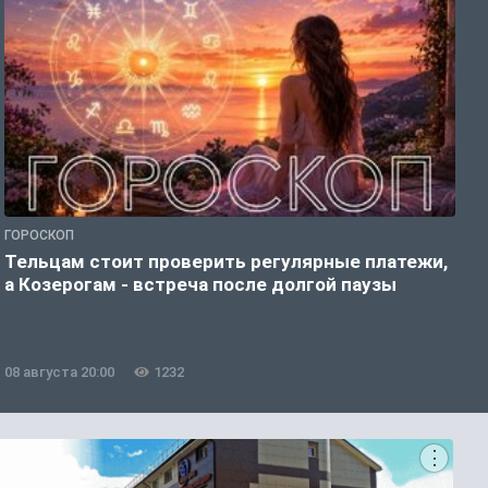
ГОРОСКОП
О
Тельцам стоит проверить регулярные платежи,
У
а Козерогам - встреча после долгой паузы
08 августа 20:00
1232
0