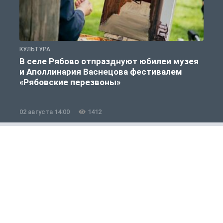
КУЛЬТУРА
К
В селе Рябово отпразднуют юбилеи музея
и Аполлинария Васнецова фестивалем
«Рябовские перезвоны»
02 августа 14:00
1412
2
Общество
1 из 12