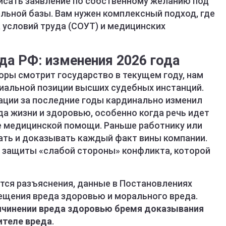
писать заявление по собственному желанию под
льной базы. Вам нужен комплексный подход, где
 условий труда (СОУТ) и медицинских
да РФ: изменения 2026 года
оры смотрит государство в текущем году, нам
иальной позиции высших судебных инстанций.
ции за последние годы кардинально изменил
а жизни и здоровью, особенно когда речь идет
е медицинской помощи. Раньше работнику или
ать и доказывать каждый факт вины компании.
у защиты «слабой стороны» конфликта, которой
ся разъяснения, данные в Постановлениях
щения вреда здоровью и морального вреда.
ричинении вреда здоровью бремя доказывания
ителе вреда
.