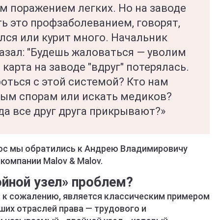
 поражением легких. Но на заводе
ь это профзаболеванием, говорят,
ился или курит много. Начальник
азал: "Будешь жаловаться — уволим
карта на заводе "вдруг" потерялась.
оться с этой системой? Кто нам
вым спорам или искать медиков?
гда все друг друга прикрывают?»
ос мы обратились к Андрею Владимировичу
омпании Malov & Malov.
йной узел» проблем?
, к сожалению, является классическим примером
ших отраслей права — трудового и