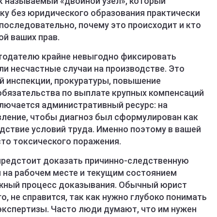
к называемый «двойной узел», который
ку без юридического образования практически
последовательно, почему это происходит и кто
й ваших прав.
отодателю крайне невыгодно фиксировать
и несчастные случаи на производстве. Это
й инспекции, прокуратуры, повышение
 обязательства по выплате крупных компенсаций
лючается административный ресурс: на
вление, чтобы диагноз был сформулирован как
едствие условий труда. Именно поэтому в вашей
сто токсического поражения.
 предстоит доказать причинно-следственную
 на рабочем месте и текущим состоянием
ожный процесс доказывания. Обычный юрист
о, не справится, так как нужно глубоко понимать
кспертизы. Часто люди думают, что им нужен