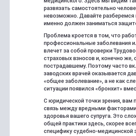
медицинского. Здесь мы видим та
развязать самостоятельно челове
невозможно. Давайте разберемся 
именно должен заниматься защито
Проблема кроется в том, что раб
профессиональные заболевания ил
влечет за собой проверки Трудово
страховых взносов и, конечно же,
пострадавшему. Поэтому часто вк
заводских врачей оказывается да
«общее заболевание», а не как сл
ситуации появился «бронхит» вме
С юридической точки зрения, вам
связь между вредными факторами
здоровья вашего супруга. Это сл
общей практики здесь, скорее всег
специфику судебно-медицинской э