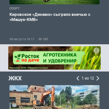
СПОРТ
С
Кировское «Динамо» сыграло вничью с
«Машук-КМВ»
в
08 августа 16:11
385
0
ЖКХ
1 из 12