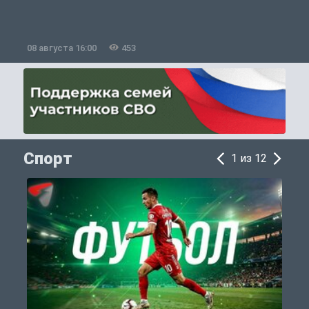
08 августа 16:00
453
0
Спорт
1 из 12