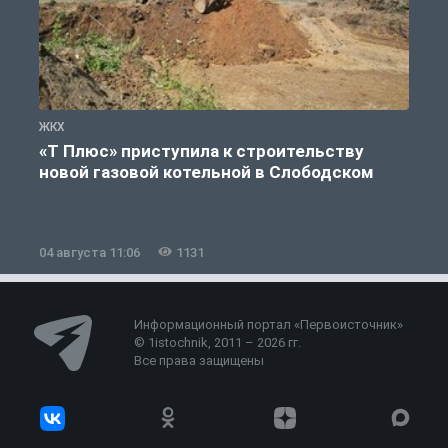
ЖКХ
Ж
«Т Плюс» приступила к строительству
новой газовой котельной в Слободском
04 августа 11:06
1131
0
Информационный портал «Первоисточник»
© 1istochnik, 2011 – 2026 гг.
Все права защищены