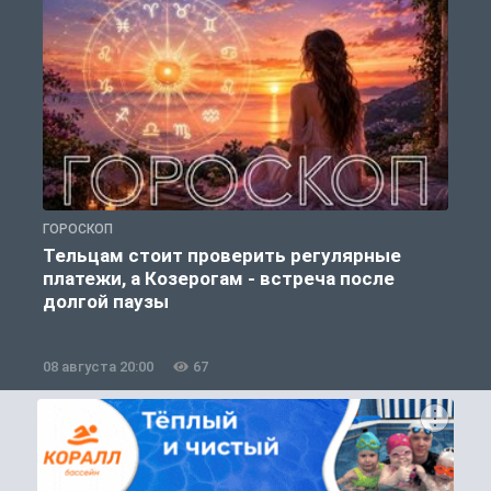
ГОРОСКОП
О
Тельцам стоит проверить регулярные
платежи, а Козерогам - встреча после
долгой паузы
08 августа 20:00
67
0