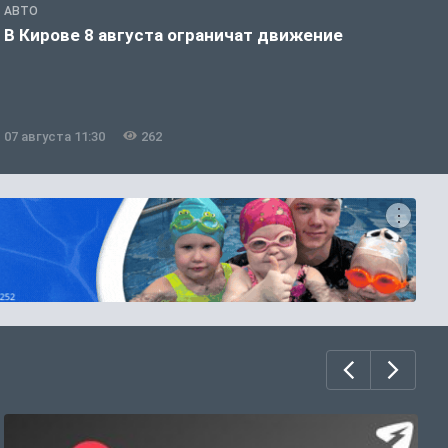
АВТО
П
В Кирове 8 августа ограничат движение
В
Д
07 августа 11:30
262
0