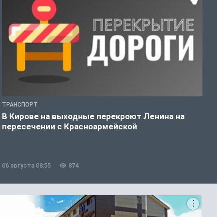
ТРАНСПОРТ
П
В Кирове на выходные перекроют Ленина на
П
пересечении с Красноармейской
Р
з
06 августа 08:55
874
0