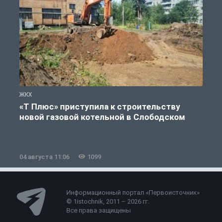
ЖКХ
Ж
«Т Плюс» приступила к строительству
новой газовой котельной в Слободском
04 августа 11:06
1099
0
Информационный портал «Первоисточник»
© 1istochnik, 2011 – 2026 гг.
Все права защищены