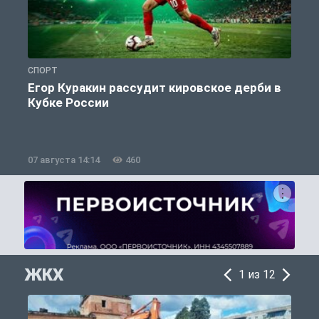
СПОРТ
С
Егор Куракин рассудит кировское дерби в
Кубке России
«
07 августа 14:14
460
0
ЖКХ
1 из 12