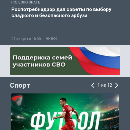
ПОЛЕЗНО ЗНАТЬ
П
Роспотребнадзор дал советы по выбору
сладкого и безопасного арбуза
07 августа 18:00
599
0
Спорт
1 из 12