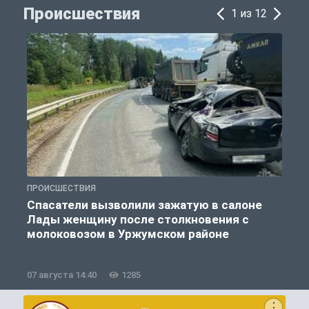
Происшествия
1 из 12
ПРОИСШЕСТВИЯ
П
Спасатели вызволили зажатую в салоне
Лады женщину после столкновения с
молоковозом в Уржумском районе
07 августа 14:40
1285
0