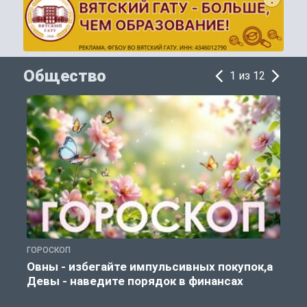
Общество
1 из 12
ГОРОСКОП
П
Овны - избегайте импульсивных покупок,а
Девы - наведите порядок в финансах