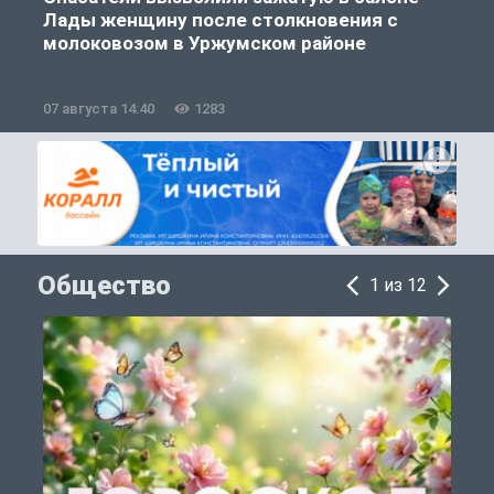
Лады женщину после столкновения с
молоковозом в Уржумском районе
07 августа 14:40
1283
0
Общество
1 из 12