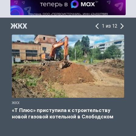
ЖКХ
1 из 12
ЖКХ
Ж
«Т Плюс» приступила к строительству
новой газовой котельной в Слободском