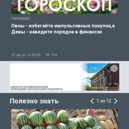
ГОРОСКОП
П
Овны - избегайте импульсивных покупок,а
Девы - наведите порядок в финансах
07 августа 20:00
754
0
Полезно знать
1 из 12