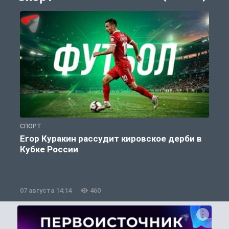
СПОРТ
С
Егор Куракин рассудит кировское дерби в
Кубке России
«
07 августа 14:14
460
0