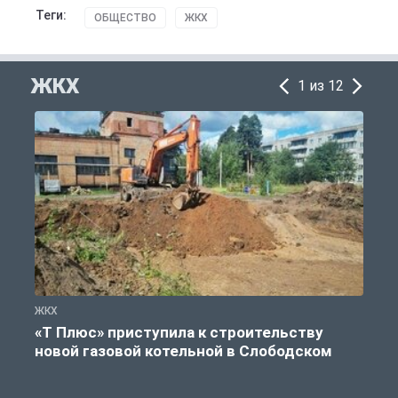
Теги:
ОБЩЕСТВО
ЖКХ
ЖКХ
1 из 12
ЖКХ
Ж
«Т Плюс» приступила к строительству
новой газовой котельной в Слободском