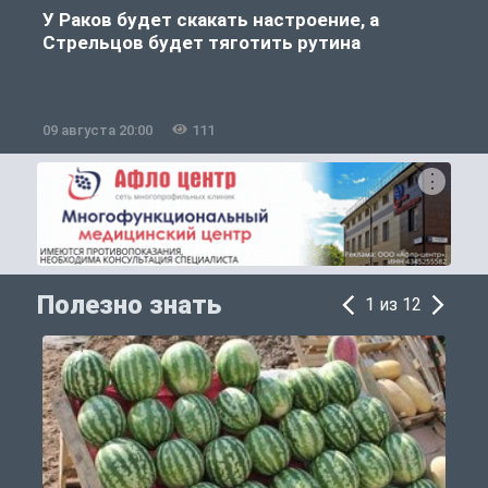
У Раков будет скакать настроение, а
Стрельцов будет тяготить рутина
09 августа 20:00
111
0
Полезно знать
1 из 12