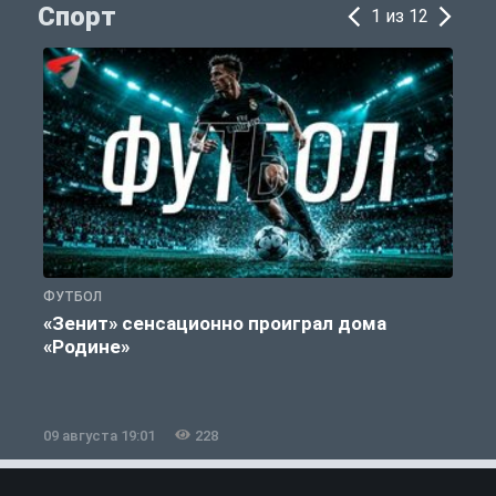
Спорт
1 из 12
ФУТБОЛ
С
«Зенит» сенсационно проиграл дома
«Родине»
09 августа 19:01
228
0