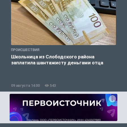
ПРОИСШЕСТВИЯ
П
Школьница из Слободского района
К
заплатила шантажисту деньгами отца
09 августа 14:00
543
0